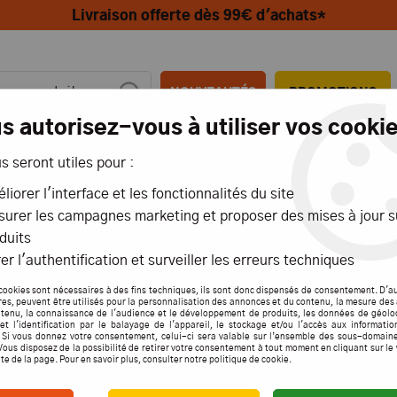
Livraison offerte dès 99€ d'achats*
NOUVEAUTÉS
PROMOTIONS
s autorisez-vous à utiliser vos cookie
us seront utiles pour :
MIONS
AÉRIENS
MARITIMES
liorer l'interface et les fonctionnalités du site
urer les campagnes marketing et proposer des mises à jour s
duits
er l'authentification et surveiller les erreurs techniques
DUITS DE LA MARQUE MOTO
cookies sont nécessaires à des fins techniques, ils sont donc dispensés de consentement. D'a
res, peuvent être utilisés pour la personnalisation des annonces et du contenu, la mesure de
tenu, la connaissance de l'audience et le développement de produits, les données de géolo
et l'identification par le balayage de l'appareil, le stockage et/ou l'accès aux informati
Aucune correspondance
. Si vous donnez votre consentement, celui-ci sera valable sur l’ensemble des sous-domain
Vous disposez de la possibilité de retirer votre consentement à tout moment en cliquant sur le
ite de la page. Pour en savoir plus, consulter notre politique de cookie.