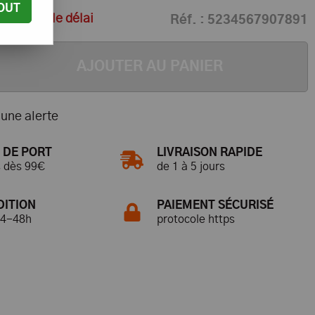
OUT
us pour le délai
Réf. :
5234567907891
AJOUTER AU PANIER
une alerte
 DE PORT
LIVRAISON RAPIDE
s dès 99€
de 1 à 5 jours
DITION
PAIEMENT SÉCURISÉ
24-48h
protocole https