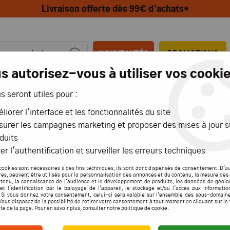
Livraison offerte dès 99€ d'achats*
NOUVEAUTÉS
PROMOTIONS
s autorisez-vous à utiliser vos cookie
us seront utiles pour :
MIONS
AÉRIENS
MARITIMES
liorer l'interface et les fonctionnalités du site
urer les campagnes marketing et proposer des mises à jour s
>
Moteur marine - Lanceur
duits
er l'authentification et surveiller les erreurs techniques
MOTE
cookies sont nécessaires à des fins techniques, ils sont donc dispensés de consentement. D'a
res, peuvent être utilisés pour la personnalisation des annonces et du contenu, la mesure de
tenu, la connaissance de l'audience et le développement de produits, les données de géolo
et l'identification par le balayage de l'appareil, le stockage et/ou l'accès aux informati
. Si vous donnez votre consentement, celui-ci sera valable sur l’ensemble des sous-domain
Vous disposez de la possibilité de retirer votre consentement à tout moment en cliquant sur le
ite de la page. Pour en savoir plus, consulter notre politique de cookie.