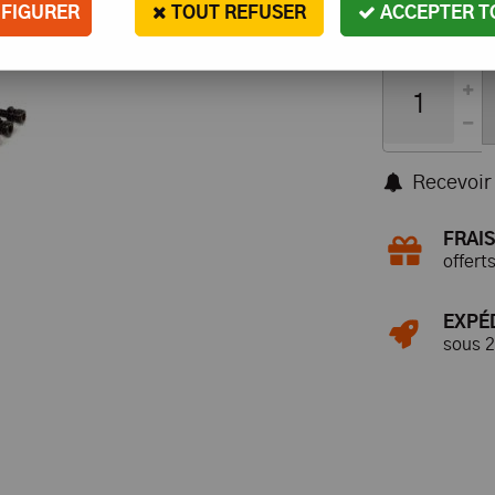
FIGURER
TOUT REFUSER
ACCEPTER T
Contactez-no
Recevoir 
FRAIS
offert
EXPÉ
sous 