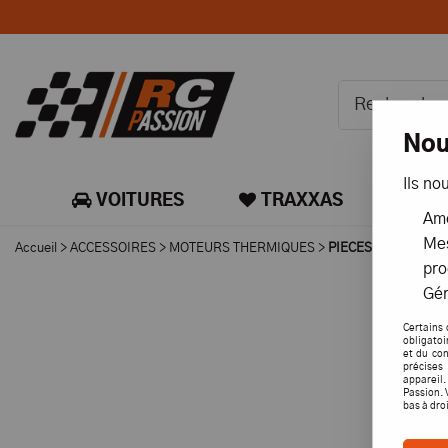
Nou
Ils no
VOITURES
TRAXXAS
CA
Amé
Mes
Accueil
>
ACCESSOIRES
>
MOTEURS THERMIQUES
>
PIECES DETACHEES
pro
Gér
Certains 
obligatoi
et du con
précises 
appareil
Passion. 
bas à dro