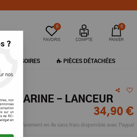
0
0
FAVORIS
COMPTE
PANIER
s ?
ACCESSOIRES
PIÈCES DÉTACHÉES
ur nos
UR MARINE - LANCEUR
utres, non
s annonces
calisation
34
,
90
€
ons sur un
es de RC-
 widget en
Paiement en 4x sans frais disponible avec Paypal