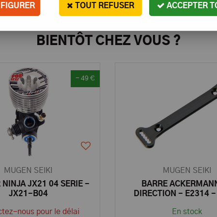
FIGURER
TOUT REFUSER
ACCEPTER T
BIENTÔT CHEZ VOUS ?
- 49 €
MUGEN SEIKI
MUGEN SEIKI
NINJA JX21 04 SERIE -
BARRE ACKERMAN
JX21-B04
DIRECTION - E2314 -
détachée MUGEN S
tez-nous pour le délai
En stock