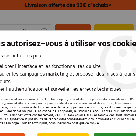
Livraison offerte dès 99€ d'achats*
NOUVEAUTÉS
PROMOTIONS
s autorisez-vous à utiliser vos cookie
us seront utiles pour :
MIONS
AÉRIENS
MARITIMES
liorer l'interface et les fonctionnalités du site
urer les campagnes marketing et proposer des mises à jour s
duits
er l'authentification et surveiller les erreurs techniques
RODUITS DE LA MARQUE MIU
cookies sont nécessaires à des fins techniques, ils sont donc dispensés de consentement. D'a
res, peuvent être utilisés pour la personnalisation des annonces et du contenu, la mesure de
tenu, la connaissance de l'audience et le développement de produits, les données de géolo
et l'identification par le balayage de l'appareil, le stockage et/ou l'accès aux informati
Aucune correspondance
. Si vous donnez votre consentement, celui-ci sera valable sur l’ensemble des sous-domain
Vous disposez de la possibilité de retirer votre consentement à tout moment en cliquant sur le
ite de la page. Pour en savoir plus, consulter notre politique de cookie.