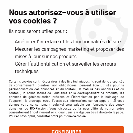
Livraison offerte dès 99€ d'achats*
Nous autorisez-vous à utiliser
vos cookies ?
NOUVEAUTÉS
PROMOTIONS
Ils nous seront utiles pour :
Améliorer l'interface et les fonctionnalités du site
0
Mesurer les campagnes marketing et proposer des
mises à jour sur nos produits
Accueil
>
ACCESSOIRES
>
MHD BIELETTES DE DIRECTION
Gérer l'authentification et surveiller les erreurs
techniques
Certains cookies sont nécessaires à des fins techniques, ils sont donc dispensés
de consentement. D'autres, non obligatoires, peuvent être utilisés pour la
personnalisation des annonces et du contenu, la mesure des annonces et du
contenu, la connaissance de l'audience et le développement de produits, les
données de géolocalisation précises et l'identification par le balayage de
l'appareil, le stockage et/ou l'accès aux informations sur un appareil. Si vous
donnez votre consentement, celui-ci sera valable sur l’ensemble des sous-
domaines de RC-Passion. Vous disposez de la possibilité de retirer votre
consentement à tout moment en cliquant sur le widget en bas à droite de la page.
Pour en savoir plus, consulter notre politique de cookie.
CONFIGURER