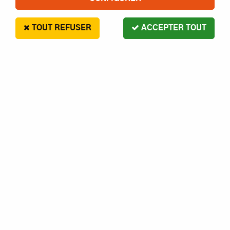
TOUT REFUSER
ACCEPTER TOUT
MHD BIELETTES DE DIRECTION
6
,
00
€
Paiement en 4x sans frais disponible avec Paypal
MHD BIELETTES DE DIRECTION
Réf. :
5234567894283
Contactez-nous pour le délai
AJOUTER AU PANIER