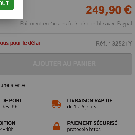
OUT
249
,
90
€
Paiement en 4x sans frais disponible avec Paypal
us pour le délai
Réf. :
32521Y
AJOUTER AU PANIER
une alerte
 DE PORT
LIVRAISON RAPIDE
s dès 99€
de 1 à 5 jours
DITION
PAIEMENT SÉCURISÉ
24-48h
protocole https