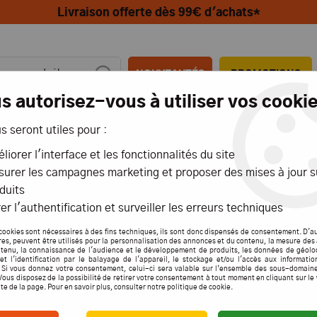
Livraison offerte dès 99€ d'achats*
NOUVEAUTÉS
PROMOTIONS
s autorisez-vous à utiliser vos cookie
us seront utiles pour :
MIONS
AÉRIENS
MARITIMES
liorer l'interface et les fonctionnalités du site
urer les campagnes marketing et proposer des mises à jour s
 4X4 MX-01 Jeep Wrangler Rubicon RTR 32521Y
duits
er l'authentification et surveiller les erreurs techniques
cookies sont nécessaires à des fins techniques, ils sont donc dispensés de consentement. D'a
res, peuvent être utilisés pour la personnalisation des annonces et du contenu, la mesure de
tenu, la connaissance de l'audience et le développement de produits, les données de géolo
et l'identification par le balayage de l'appareil, le stockage et/ou l'accès aux informati
KYOSH
. Si vous donnez votre consentement, celui-ci sera valable sur l’ensemble des sous-domain
Vous disposez de la possibilité de retirer votre consentement à tout moment en cliquant sur le
WRAN
ite de la page. Pour en savoir plus, consulter notre politique de cookie.
32521