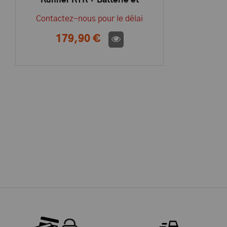
Runner RTR + Batterie et
Chargeur 1.BX8RUNNER-O-
Contactez-nous pour le délai
PACK
179,90 €