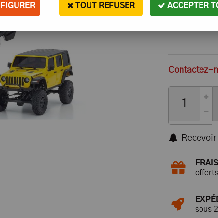
FIGURER
TOUT REFUSER
ACCEPTER T
Contactez-no
Recevoir 
FRAIS
offert
EXPÉ
sous 