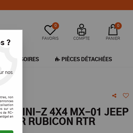
0
0
FAVORIS
COMPTE
PANIER
s ?
ACCESSOIRES
PIÈCES DÉTACHÉES
ur nos
utres, non
s annonces
calisation
ons sur un
O MINI-Z 4X4 MX-01 JEEP
es de RC-
 widget en
GLER RUBICON RTR
Y