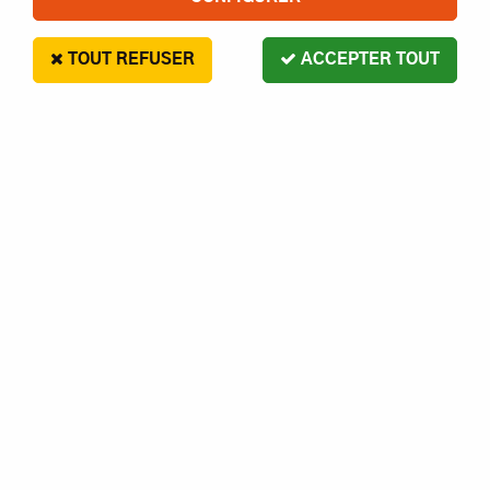
TOUT REFUSER
ACCEPTER TOUT
JANTES AVANT SCT CHROMEES
SATIN 1.4 EXTER / 1.8 INTER (2)
5
,
40
€
Paiement en 4x sans frais disponible avec Paypal
JANTES AVANT SCT CHROMEES SATIN 1.4 EXTER / 1.8
INTER (2)
Réf. :
TRX7072
Contactez-nous pour le délai