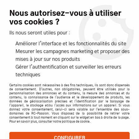
Livraison offerte dès 99€ d'achats*
Nous autorisez-vous à utiliser
vos cookies ?
NOUVEAUTÉS
PROMOTIONS
Ils nous seront utiles pour :
Améliorer l'interface et les fonctionnalités du site
0
Mesurer les campagnes marketing et proposer des
mises à jour sur nos produits
Accueil
>
Pièces détachées par marque
>
TRAXXAS
>
Slash 4x4
>
Gérer l'authentification et surveiller les erreurs
JANTES AVANT SCT CHROMEES SATIN 1.4 EXTER / 1.8 INTER (2)
techniques
Certains cookies sont nécessaires à des fins techniques, ils sont donc dispensés
de consentement. D'autres, non obligatoires, peuvent être utilisés pour la
personnalisation des annonces et du contenu, la mesure des annonces et du
contenu, la connaissance de l'audience et le développement de produits, les
données de géolocalisation précises et l'identification par le balayage de
l'appareil, le stockage et/ou l'accès aux informations sur un appareil. Si vous
donnez votre consentement, celui-ci sera valable sur l’ensemble des sous-
domaines de RC-Passion. Vous disposez de la possibilité de retirer votre
consentement à tout moment en cliquant sur le widget en bas à droite de la page.
Pour en savoir plus, consulter notre politique de cookie.
CONFIGURER