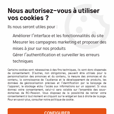
Livraison offerte dès 99€ d'achats*
Nous autorisez-vous à utiliser
vos cookies ?
NOUVEAUTÉS
PROMOTIONS
Ils nous seront utiles pour :
Améliorer l'interface et les fonctionnalités du site
0
Mesurer les campagnes marketing et proposer des
mises à jour sur nos produits
Accueil
>
IMAX
Gérer l'authentification et surveiller les erreurs
techniques
PRODUITS DE LA MARQUE IMAX
Certains cookies sont nécessaires à des fins techniques, ils sont donc dispensés
de consentement. D'autres, non obligatoires, peuvent être utilisés pour la
personnalisation des annonces et du contenu, la mesure des annonces et du
TRIER & FILTRER
contenu, la connaissance de l'audience et le développement de produits, les
données de géolocalisation précises et l'identification par le balayage de
l'appareil, le stockage et/ou l'accès aux informations sur un appareil. Si vous
donnez votre consentement, celui-ci sera valable sur l’ensemble des sous-
domaines de RC-Passion. Vous disposez de la possibilité de retirer votre
consentement à tout moment en cliquant sur le widget en bas à droite de la page.
1 article sur
1
Pour en savoir plus, consulter notre politique de cookie.
CONFIGURER