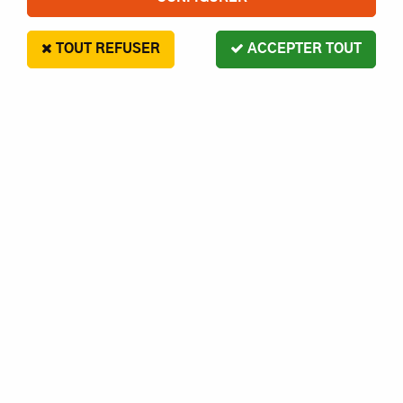
TOUT REFUSER
ACCEPTER TOUT
IMAX
Emetteur vidéo 32 Ch 5.8Ghz 25mW
En stock
25,90 €
1 article sur
1