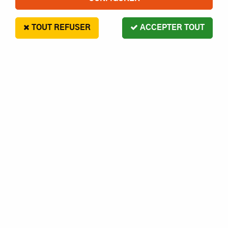
TOUT REFUSER
ACCEPTER TOUT
HUILE SILICONE 650 HOBBYTECH
7
,
00
€
Paiement en 4x sans frais disponible avec Paypal
HUILE SILICONE 650 HOBBYTECH