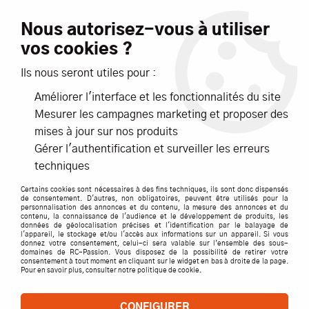
Livraison offerte dès 99€ d'achats*
Nous autorisez-vous à utiliser
vos cookies ?
NOUVEAUTÉS
PROMOTIONS
Ils nous seront utiles pour :
Améliorer l'interface et les fonctionnalités du site
0
Mesurer les campagnes marketing et proposer des
mises à jour sur nos produits
Accueil
>
ACCESSOIRES
>
HUILE SILICONE 650 HOBBYTECH
Gérer l'authentification et surveiller les erreurs
techniques
Certains cookies sont nécessaires à des fins techniques, ils sont donc dispensés
de consentement. D'autres, non obligatoires, peuvent être utilisés pour la
personnalisation des annonces et du contenu, la mesure des annonces et du
contenu, la connaissance de l'audience et le développement de produits, les
données de géolocalisation précises et l'identification par le balayage de
l'appareil, le stockage et/ou l'accès aux informations sur un appareil. Si vous
donnez votre consentement, celui-ci sera valable sur l’ensemble des sous-
domaines de RC-Passion. Vous disposez de la possibilité de retirer votre
consentement à tout moment en cliquant sur le widget en bas à droite de la page.
Pour en savoir plus, consulter notre politique de cookie.
CONFIGURER