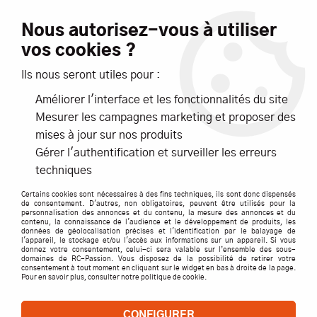
Livraison offerte dès 99€ d'achats*
Nous autorisez-vous à utiliser
vos cookies ?
NOUVEAUTÉS
PROMOTIONS
Ils nous seront utiles pour :
Améliorer l'interface et les fonctionnalités du site
0
Mesurer les campagnes marketing et proposer des
mises à jour sur nos produits
Accueil
>
ACCESSOIRES
>
HOBBYTECH PNEU CHALLENGE
Gérer l'authentification et surveiller les erreurs
MONTE SUR JANTE NOIRE
techniques
Certains cookies sont nécessaires à des fins techniques, ils sont donc dispensés
de consentement. D'autres, non obligatoires, peuvent être utilisés pour la
personnalisation des annonces et du contenu, la mesure des annonces et du
contenu, la connaissance de l'audience et le développement de produits, les
données de géolocalisation précises et l'identification par le balayage de
l'appareil, le stockage et/ou l'accès aux informations sur un appareil. Si vous
donnez votre consentement, celui-ci sera valable sur l’ensemble des sous-
domaines de RC-Passion. Vous disposez de la possibilité de retirer votre
consentement à tout moment en cliquant sur le widget en bas à droite de la page.
Pour en savoir plus, consulter notre politique de cookie.
CONFIGURER