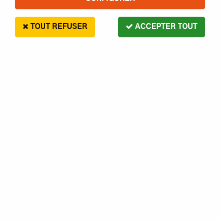
TOUT REFUSER
ACCEPTER TOUT
HOBBYTECH PNEU CHALLENGE
MONTE SUR JANTE NOIRE
19
,
90
€
Paiement en 4x sans frais disponible avec Paypal
HOBBYTECH PNEU CHALLENGE MONTE SUR JANTE