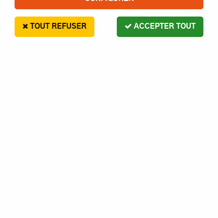
TOUT REFUSER
ACCEPTER TOUT
HOBBYTECH FUSEES AVANT
DROITE/GAUCHE
10
,
90
€
Paiement en 4x sans frais disponible avec Paypal
HOBBYTECH FUSEES AVANT DROITE/GAUCHE