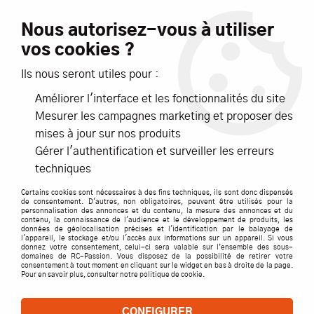
Livraison offerte dès 99€ d'achats*
Nous autorisez-vous à utiliser
vos cookies ?
NOUVEAUTÉS
PROMOTIONS
Ils nous seront utiles pour :
Améliorer l'interface et les fonctionnalités du site
0
Mesurer les campagnes marketing et proposer des
mises à jour sur nos produits
Accueil
>
ACCESSOIRES
>
HOBBYTECH FUSEES AVANT
Gérer l'authentification et surveiller les erreurs
DROITE/GAUCHE
techniques
Certains cookies sont nécessaires à des fins techniques, ils sont donc dispensés
de consentement. D'autres, non obligatoires, peuvent être utilisés pour la
personnalisation des annonces et du contenu, la mesure des annonces et du
contenu, la connaissance de l'audience et le développement de produits, les
données de géolocalisation précises et l'identification par le balayage de
l'appareil, le stockage et/ou l'accès aux informations sur un appareil. Si vous
donnez votre consentement, celui-ci sera valable sur l’ensemble des sous-
domaines de RC-Passion. Vous disposez de la possibilité de retirer votre
consentement à tout moment en cliquant sur le widget en bas à droite de la page.
Pour en savoir plus, consulter notre politique de cookie.
CONFIGURER