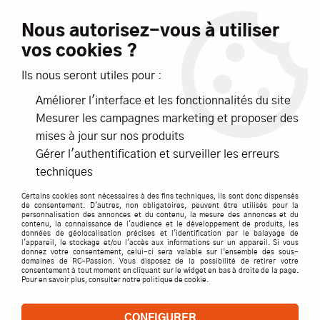
Livraison offerte dès 99€ d'achats*
Nous autorisez-vous à utiliser
vos cookies ?
NOUVEAUTÉS
PROMOTIONS
Ils nous seront utiles pour :
Améliorer l'interface et les fonctionnalités du site
0
Mesurer les campagnes marketing et proposer des
mises à jour sur nos produits
Accueil
>
Hobby Boss
Gérer l'authentification et surveiller les erreurs
techniques
PRODUITS DE LA MARQUE HOBBY BOSS
Certains cookies sont nécessaires à des fins techniques, ils sont donc dispensés
de consentement. D'autres, non obligatoires, peuvent être utilisés pour la
personnalisation des annonces et du contenu, la mesure des annonces et du
TRIER & FILTRER
contenu, la connaissance de l'audience et le développement de produits, les
données de géolocalisation précises et l'identification par le balayage de
l'appareil, le stockage et/ou l'accès aux informations sur un appareil. Si vous
donnez votre consentement, celui-ci sera valable sur l’ensemble des sous-
domaines de RC-Passion. Vous disposez de la possibilité de retirer votre
consentement à tout moment en cliquant sur le widget en bas à droite de la page.
3 articles sur
3
Pour en savoir plus, consulter notre politique de cookie.
CONFIGURER