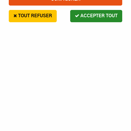
TOUT REFUSER
ACCEPTER TOUT
Hobby Boss
Hobby Boss 80284 Lockheed P-38L-5-
L0 Lightning (Easy Assembly Kit)
En stock
11,35 €