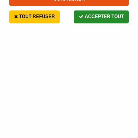
TOUT REFUSER
ACCEPTER TOUT
ITALIERI
FW 190A-8/F-8
24
,
99
€
Paiement en 4x sans frais disponible avec Paypal
Réf. :
I70392
Contactez-nous pour le délai
AJOUTER AU PANIER