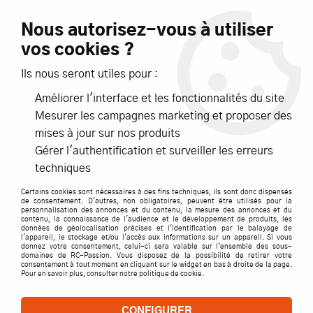
Livraison offerte dès 99€ d'achats*
Nous autorisez-vous à utiliser
vos cookies ?
NOUVEAUTÉS
PROMOTIONS
Ils nous seront utiles pour :
Améliorer l'interface et les fonctionnalités du site
0
Mesurer les campagnes marketing et proposer des
mises à jour sur nos produits
Accueil
>
AIR
>
MAQUETTES
>
MAQUETTES AVIONS
>
FW 190A-
Gérer l'authentification et surveiller les erreurs
8/F-8
techniques
Certains cookies sont nécessaires à des fins techniques, ils sont donc dispensés
de consentement. D'autres, non obligatoires, peuvent être utilisés pour la
personnalisation des annonces et du contenu, la mesure des annonces et du
contenu, la connaissance de l'audience et le développement de produits, les
données de géolocalisation précises et l'identification par le balayage de
l'appareil, le stockage et/ou l'accès aux informations sur un appareil. Si vous
donnez votre consentement, celui-ci sera valable sur l’ensemble des sous-
domaines de RC-Passion. Vous disposez de la possibilité de retirer votre
consentement à tout moment en cliquant sur le widget en bas à droite de la page.
Pour en savoir plus, consulter notre politique de cookie.
CONFIGURER