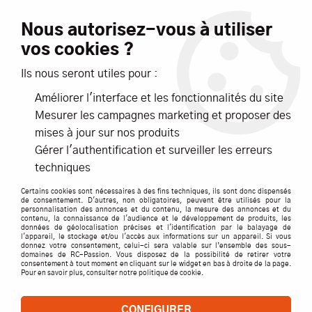
Livraison offerte dès 99€ d'achats*
Nous autorisez-vous à utiliser
vos cookies ?
NOUVEAUTÉS
PROMOTIONS
Ils nous seront utiles pour :
Améliorer l'interface et les fonctionnalités du site
0
Mesurer les campagnes marketing et proposer des
mises à jour sur nos produits
Accueil
>
ACCESSOIRES
>
MATERIAUX CONSTRUCTION
>
Gérer l'authentification et surveiller les erreurs
EVERGREEN
>
EVERGREEN carte plastique profilé pour
techniques
modélisme profilé en "I" L.3,96x355mm.
Certains cookies sont nécessaires à des fins techniques, ils sont donc dispensés
de consentement. D'autres, non obligatoires, peuvent être utilisés pour la
personnalisation des annonces et du contenu, la mesure des annonces et du
contenu, la connaissance de l'audience et le développement de produits, les
données de géolocalisation précises et l'identification par le balayage de
l'appareil, le stockage et/ou l'accès aux informations sur un appareil. Si vous
donnez votre consentement, celui-ci sera valable sur l’ensemble des sous-
domaines de RC-Passion. Vous disposez de la possibilité de retirer votre
consentement à tout moment en cliquant sur le widget en bas à droite de la page.
Pour en savoir plus, consulter notre politique de cookie.
CONFIGURER