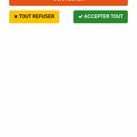
TOUT REFUSER
ACCEPTER TOUT
EVERGREEN CARTE PLASTIQUE
PROFILÉ POUR MODÉLISME
PROFILÉ EN "I" L.3,96X355MM.
5
,
00
€
Paiement en 4x sans frais disponible avec Paypal
EVERGREEN carte plastique profilé pour modélisme profilé