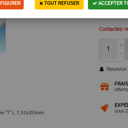
FIGURER
TOUT REFUSER
ACCEPTER T
Contactez-no
Recevoir 
FRAIS
offert
EXPÉ
sous 
 en "I" L.1,52x355mm.