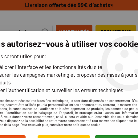
Livraison offerte dès 99€ d'achats*
NOUVEAUTÉS
PROMOTIONS
s autorisez-vous à utiliser vos cookie
us seront utiles pour :
MIONS
AÉRIENS
MARITIMES
liorer l'interface et les fonctionnalités du site
urer les campagnes marketing et proposer des mises à jour s
VERGREEN carte plastique profilé pour modélisme profilé en "I" L.1,52x355
duits
er l'authentification et surveiller les erreurs techniques
EVER
cookies sont nécessaires à des fins techniques, ils sont donc dispensés de consentement. D'a
res, peuvent être utilisés pour la personnalisation des annonces et du contenu, la mesure de
tenu, la connaissance de l'audience et le développement de produits, les données de géolo
PROF
et l'identification par le balayage de l'appareil, le stockage et/ou l'accès aux informati
. Si vous donnez votre consentement, celui-ci sera valable sur l’ensemble des sous-domain
PROFI
Vous disposez de la possibilité de retirer votre consentement à tout moment en cliquant sur le
ite de la page. Pour en savoir plus, consulter notre politique de cookie.