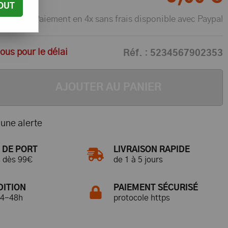
OUT
Paiement en 4x sans frais disponible avec Paypal
us pour le délai
Réf. :
5234567902353
AJOUTER AU PANIER
une alerte
 DE PORT
LIVRAISON RAPIDE
s dès 99€
de 1 à 5 jours
DITION
PAIEMENT SÉCURISÉ
24-48h
protocole https