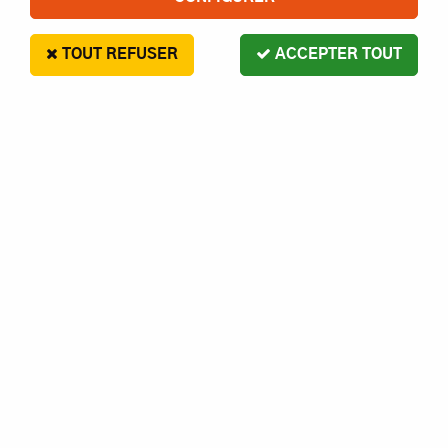
TOUT REFUSER
ACCEPTER TOUT
G Force
ECROU HEX M4 INOX S10- GFORCE
2
,
00
€
Paiement en 4x sans frais disponible avec Paypal
ECROU HEX M4 INOX S10- GFORCE
Réf. :
1230000001267
AJOUTER AU PANIER