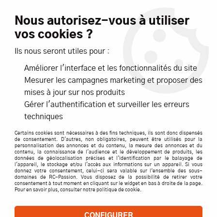
Livraison offerte dès 99€ d'achats*
Nous autorisez-vous à utiliser
vos cookies ?
NOUVEAUTÉS
PROMOTIONS
Ils nous seront utiles pour :
Améliorer l'interface et les fonctionnalités du site
0
Mesurer les campagnes marketing et proposer des
mises à jour sur nos produits
Accueil
>
ACCESSOIRES
>
CABLES / PRISES / CORDONS
>
G Force
Gérer l'authentification et surveiller les erreurs
>
ECROU HEX M4 INOX S10- GFORCE
techniques
Certains cookies sont nécessaires à des fins techniques, ils sont donc dispensés
de consentement. D'autres, non obligatoires, peuvent être utilisés pour la
personnalisation des annonces et du contenu, la mesure des annonces et du
contenu, la connaissance de l'audience et le développement de produits, les
données de géolocalisation précises et l'identification par le balayage de
l'appareil, le stockage et/ou l'accès aux informations sur un appareil. Si vous
donnez votre consentement, celui-ci sera valable sur l’ensemble des sous-
domaines de RC-Passion. Vous disposez de la possibilité de retirer votre
consentement à tout moment en cliquant sur le widget en bas à droite de la page.
Pour en savoir plus, consulter notre politique de cookie.
CONFIGURER