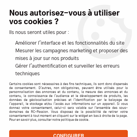
Livraison offerte dès 99€ d'achats*
Nous autorisez-vous à utiliser
vos cookies ?
NOUVEAUTÉS
PROMOTIONS
Ils nous seront utiles pour :
Améliorer l'interface et les fonctionnalités du site
0
Mesurer les campagnes marketing et proposer des
mises à jour sur nos produits
Accueil
>
ACCESSOIRES
>
CABLES / PRISES / CORDONS
>
G Force
Gérer l'authentification et surveiller les erreurs
>
ECROU HEX BLOQUANT M4 INOX S10- GFORCE
techniques
Certains cookies sont nécessaires à des fins techniques, ils sont donc dispensés
de consentement. D'autres, non obligatoires, peuvent être utilisés pour la
personnalisation des annonces et du contenu, la mesure des annonces et du
contenu, la connaissance de l'audience et le développement de produits, les
données de géolocalisation précises et l'identification par le balayage de
l'appareil, le stockage et/ou l'accès aux informations sur un appareil. Si vous
donnez votre consentement, celui-ci sera valable sur l’ensemble des sous-
domaines de RC-Passion. Vous disposez de la possibilité de retirer votre
consentement à tout moment en cliquant sur le widget en bas à droite de la page.
Pour en savoir plus, consulter notre politique de cookie.
CONFIGURER