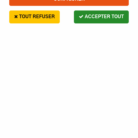
TOUT REFUSER
ACCEPTER TOUT
G Force
ECROU HEX BLOQUANT M4 INOX
S10- GFORCE
3
,
00
€
Paiement en 4x sans frais disponible avec Paypal
ECROU HEX BLOQUANT M4 INOX S10- GFORCE
Réf. :
1230000012560
AJOUTER AU PANIER