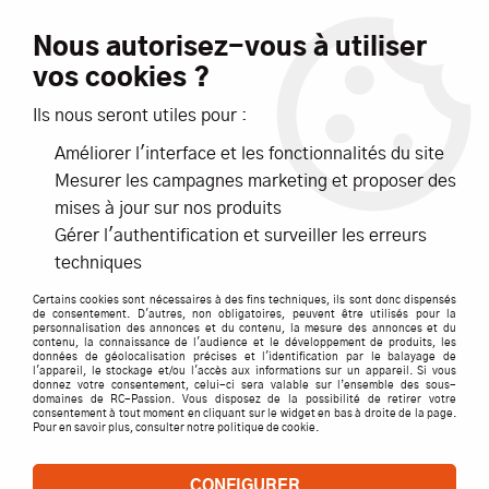
Livraison offerte dès 99€ d'achats*
Nous autorisez-vous à utiliser
vos cookies ?
NOUVEAUTÉS
PROMOTIONS
Ils nous seront utiles pour :
Améliorer l'interface et les fonctionnalités du site
0
Mesurer les campagnes marketing et proposer des
mises à jour sur nos produits
Accueil
>
ACCESSOIRES
>
EMBRAYAGES ET CLOCHES
>
Gérer l'authentification et surveiller les erreurs
MASSELOTTES ET PIECES
>
ECROU EMBRAYAGE 811 RTR -
techniques
SER600566 - Pièce détachée SERPENT
Certains cookies sont nécessaires à des fins techniques, ils sont donc dispensés
de consentement. D'autres, non obligatoires, peuvent être utilisés pour la
personnalisation des annonces et du contenu, la mesure des annonces et du
contenu, la connaissance de l'audience et le développement de produits, les
données de géolocalisation précises et l'identification par le balayage de
l'appareil, le stockage et/ou l'accès aux informations sur un appareil. Si vous
donnez votre consentement, celui-ci sera valable sur l’ensemble des sous-
domaines de RC-Passion. Vous disposez de la possibilité de retirer votre
consentement à tout moment en cliquant sur le widget en bas à droite de la page.
Pour en savoir plus, consulter notre politique de cookie.
CONFIGURER