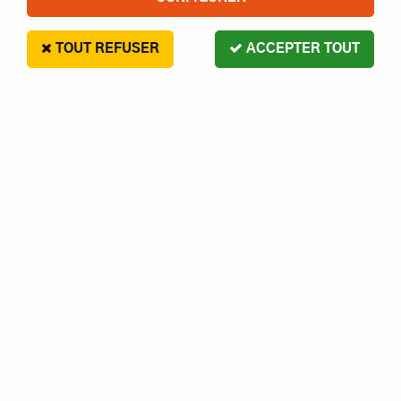
TOUT REFUSER
ACCEPTER TOUT
SERPENT
ECROU EMBRAYAGE 811 RTR -
SER600566 - PIÈCE DÉTACHÉE
SERPENT
5
,
70
€
Paiement en 4x sans frais disponible avec Paypal
SER600566 - ECROU EMBRAYAGE 811 RTR - SERPENT
Réf. :
SER600566
En stock