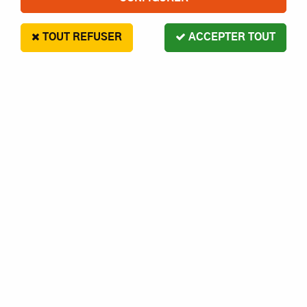
TOUT REFUSER
ACCEPTER TOUT
DUBRO VIS BTR À TÊTE
HEXAGONALE M2,5X10MM.
SACHET DE 4.
2
,
90
€