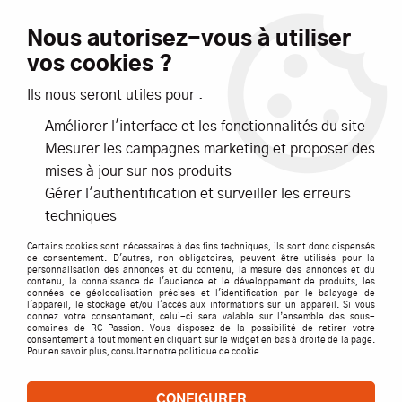
Livraison offerte dès 99€ d'achats*
Nous autorisez-vous à utiliser
vos cookies ?
NOUVEAUTÉS
PROMOTIONS
Ils nous seront utiles pour :
Améliorer l'interface et les fonctionnalités du site
0
Mesurer les campagnes marketing et proposer des
mises à jour sur nos produits
Accueil
>
ACCESSOIRES
>
Gérer l'authentification et surveiller les erreurs
VIS ECROUS BOULONS RONDELLES CHAPES
>
DUBRO Vis BTR à
techniques
tête hexagonale M2,5x10mm. Sachet de 4.
Certains cookies sont nécessaires à des fins techniques, ils sont donc dispensés
de consentement. D'autres, non obligatoires, peuvent être utilisés pour la
personnalisation des annonces et du contenu, la mesure des annonces et du
contenu, la connaissance de l'audience et le développement de produits, les
données de géolocalisation précises et l'identification par le balayage de
l'appareil, le stockage et/ou l'accès aux informations sur un appareil. Si vous
donnez votre consentement, celui-ci sera valable sur l’ensemble des sous-
domaines de RC-Passion. Vous disposez de la possibilité de retirer votre
consentement à tout moment en cliquant sur le widget en bas à droite de la page.
Pour en savoir plus, consulter notre politique de cookie.
CONFIGURER