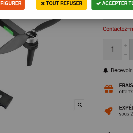
FIGURER
TOUT REFUSER
ACCEPTER T
Contactez-no
Recevoir 
FRAIS
offert
EXPÉ
sous 