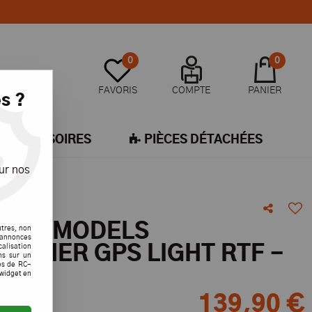
0
0
FAVORIS
COMPTE
PANIER
s ?
ACCESSOIRES
PIÈCES DÉTACHÉES
ur nos
E DF MODELS
utres, non
s annonces
calisation
TCHER GPS LIGHT RTF -
ons sur un
es de RC-
 widget en
139
,
90
€