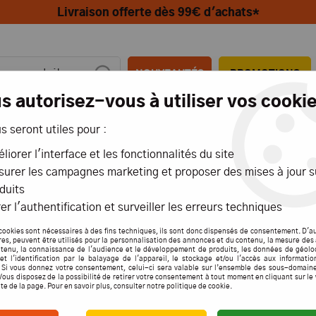
Livraison offerte dès 99€ d'achats*
NOUVEAUTÉS
PROMOTIONS
s autorisez-vous à utiliser vos cookie
us seront utiles pour :
MIONS
AÉRIENS
MARITIMES
liorer l'interface et les fonctionnalités du site
urer les campagnes marketing et proposer des mises à jour s
GPS Light RTF - 9430
duits
Df-models
er l'authentification et surveiller les erreurs techniques
DRON
cookies sont nécessaires à des fins techniques, ils sont donc dispensés de consentement. D'a
res, peuvent être utilisés pour la personnalisation des annonces et du contenu, la mesure de
tenu, la connaissance de l'audience et le développement de produits, les données de géolo
SKYWA
et l'identification par le balayage de l'appareil, le stockage et/ou l'accès aux informati
. Si vous donnez votre consentement, celui-ci sera valable sur l’ensemble des sous-domain
9430
Vous disposez de la possibilité de retirer votre consentement à tout moment en cliquant sur le
ite de la page. Pour en savoir plus, consulter notre politique de cookie.