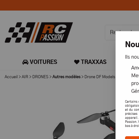
Nou
Ils no
VOITURES
TRAXXAS
CA
Amé
Mes
Accueil
>
AIR
>
DRONES
>
Autres modèles
>
Drone DF Models SkyWatcher 
pro
Gér
Certains 
obligatoi
et du con
précises 
appareil
Passion. 
bas à dro