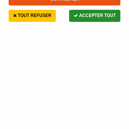
TOUT REFUSER
ACCEPTER TOUT
G Force
CROCHET REMORQ. 2.15X20
ACIER- GFORCE
2
,
00
€
Paiement en 4x sans frais disponible avec Paypal
CROCHET REMORQ. 2.15X20 ACIER- GFORCE
Réf. :
1230000000871
AJOUTER AU PANIER