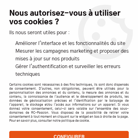
Livraison offerte dès 99€ d'achats*
Nous autorisez-vous à utiliser
vos cookies ?
NOUVEAUTÉS
PROMOTIONS
Ils nous seront utiles pour :
Améliorer l'interface et les fonctionnalités du site
0
Mesurer les campagnes marketing et proposer des
mises à jour sur nos produits
Accueil
>
ACCESSOIRES
>
CABLES / PRISES / CORDONS
>
G Force
Gérer l'authentification et surveiller les erreurs
>
CROCHET REMORQ. 2.15X20 ACIER- GFORCE
techniques
Certains cookies sont nécessaires à des fins techniques, ils sont donc dispensés
de consentement. D'autres, non obligatoires, peuvent être utilisés pour la
personnalisation des annonces et du contenu, la mesure des annonces et du
contenu, la connaissance de l'audience et le développement de produits, les
données de géolocalisation précises et l'identification par le balayage de
l'appareil, le stockage et/ou l'accès aux informations sur un appareil. Si vous
donnez votre consentement, celui-ci sera valable sur l’ensemble des sous-
domaines de RC-Passion. Vous disposez de la possibilité de retirer votre
consentement à tout moment en cliquant sur le widget en bas à droite de la page.
Pour en savoir plus, consulter notre politique de cookie.
CONFIGURER