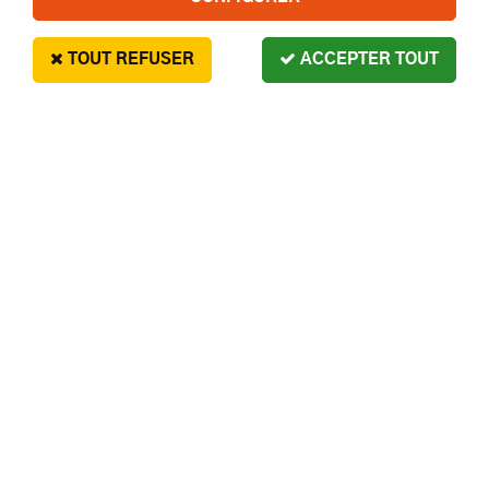
TOUT REFUSER
ACCEPTER TOUT
COUDE DE FILTRE À AIR 1/8
OPTIMA EN L - PF008 - PIÈCES ET
OPTIONS 6MIK
4
,
20
€
Paiement en 4x sans frais disponible avec Paypal
PF008 - Coude de filtre à air 1/8 OPTIMA en L - 6Mik
Réf. :
PF008
Contactez-nous pour le délai