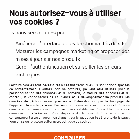
Livraison offerte dès 99€ d'achats*
Nous autorisez-vous à utiliser
vos cookies ?
NOUVEAUTÉS
PROMOTIONS
Ils nous seront utiles pour :
Améliorer l'interface et les fonctionnalités du site
0
Mesurer les campagnes marketing et proposer des
mises à jour sur nos produits
Accueil
>
ACCESSOIRES
>
FILTRES
>
FILTRES A AIR
>
Coude de
Gérer l'authentification et surveiller les erreurs
filtre à air 1/8 OPTIMA en L - PF008 - Pièces et Options 6Mik
techniques
Certains cookies sont nécessaires à des fins techniques, ils sont donc dispensés
de consentement. D'autres, non obligatoires, peuvent être utilisés pour la
personnalisation des annonces et du contenu, la mesure des annonces et du
contenu, la connaissance de l'audience et le développement de produits, les
données de géolocalisation précises et l'identification par le balayage de
l'appareil, le stockage et/ou l'accès aux informations sur un appareil. Si vous
donnez votre consentement, celui-ci sera valable sur l’ensemble des sous-
domaines de RC-Passion. Vous disposez de la possibilité de retirer votre
consentement à tout moment en cliquant sur le widget en bas à droite de la page.
Pour en savoir plus, consulter notre politique de cookie.
CONFIGURER