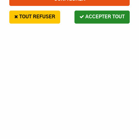
TOUT REFUSER
ACCEPTER TOUT
G Force
CORDON Y PARAL. DEANS 14AWG
S1 - GFORCE - GF-1320-071
6
,
00
€
Paiement en 4x sans frais disponible avec Paypal
CORDON Y PARAL. DEANS 14AWG S1
Réf. :
GF-1320-071
Contactez-nous pour le délai