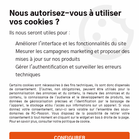
Livraison offerte dès 99€ d'achats*
Nous autorisez-vous à utiliser
vos cookies ?
NOUVEAUTÉS
PROMOTIONS
Ils nous seront utiles pour :
Améliorer l'interface et les fonctionnalités du site
0
Mesurer les campagnes marketing et proposer des
mises à jour sur nos produits
Accueil
>
ACCESSOIRES
>
Gérer l'authentification et surveiller les erreurs
VIS ECROUS BOULONS RONDELLES CHAPES
>
CORDON Y PARAL.
techniques
DEANS 14AWG S1 - GFORCE - GF-1320-071
Certains cookies sont nécessaires à des fins techniques, ils sont donc dispensés
de consentement. D'autres, non obligatoires, peuvent être utilisés pour la
personnalisation des annonces et du contenu, la mesure des annonces et du
contenu, la connaissance de l'audience et le développement de produits, les
données de géolocalisation précises et l'identification par le balayage de
l'appareil, le stockage et/ou l'accès aux informations sur un appareil. Si vous
donnez votre consentement, celui-ci sera valable sur l’ensemble des sous-
domaines de RC-Passion. Vous disposez de la possibilité de retirer votre
consentement à tout moment en cliquant sur le widget en bas à droite de la page.
Pour en savoir plus, consulter notre politique de cookie.
CONFIGURER