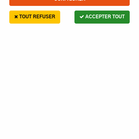
TOUT REFUSER
ACCEPTER TOUT
G Force
CONNECTEUR OR 2MM MALE
20AWG- GFORCE
2
,
00
€
Paiement en 4x sans frais disponible avec Paypal
CONNECTEUR OR 2MM MALE 20AWG- GFORCE
Réf. :
1230000001724
AJOUTER AU PANIER