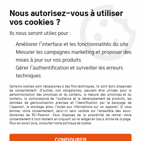
Livraison offerte dès 99€ d'achats*
Nous autorisez-vous à utiliser
vos cookies ?
NOUVEAUTÉS
PROMOTIONS
Ils nous seront utiles pour :
Améliorer l'interface et les fonctionnalités du site
0
Mesurer les campagnes marketing et proposer des
mises à jour sur nos produits
Accueil
>
ACCESSOIRES
>
CABLES / PRISES / CORDONS
>
G Force
Gérer l'authentification et surveiller les erreurs
>
CONNECTEUR OR 2MM MALE 20AWG- GFORCE
techniques
Certains cookies sont nécessaires à des fins techniques, ils sont donc dispensés
de consentement. D'autres, non obligatoires, peuvent être utilisés pour la
personnalisation des annonces et du contenu, la mesure des annonces et du
contenu, la connaissance de l'audience et le développement de produits, les
données de géolocalisation précises et l'identification par le balayage de
l'appareil, le stockage et/ou l'accès aux informations sur un appareil. Si vous
donnez votre consentement, celui-ci sera valable sur l’ensemble des sous-
domaines de RC-Passion. Vous disposez de la possibilité de retirer votre
consentement à tout moment en cliquant sur le widget en bas à droite de la page.
Pour en savoir plus, consulter notre politique de cookie.
CONFIGURER