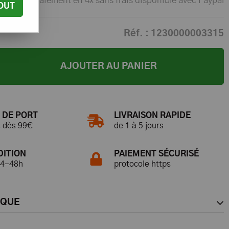
Paiement en 4x sans frais disponible avec Paypal
OUT
Réf. :
1230000003315
AJOUTER AU PANIER
 DE PORT
LIVRAISON RAPIDE
s dès 99€
de 1 à 5 jours
DITION
PAIEMENT SÉCURISÉ
24-48h
protocole https
RQUE