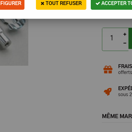
FIGURER
TOUT REFUSER
ACCEPTER T
FRAIS
offert
EXPÉ
sous 
MÊME MA