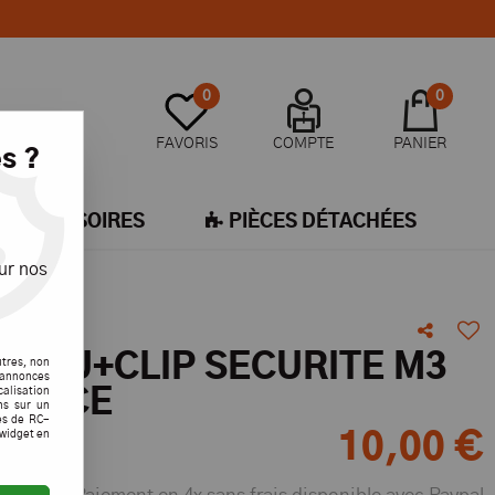
0
0
FAVORIS
COMPTE
PANIER
s ?
ACCESSOIRES
PIÈCES DÉTACHÉES
ur nos
 ALU+CLIP SECURITE M3
utres, non
s annonces
calisation
FORCE
ons sur un
es de RC-
 widget en
10
,
00
€