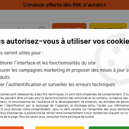
Livraison offerte dès 99€ d'achats*
NOUVEAUTÉS
PROMOTIONS
s autorisez-vous à utiliser vos cookie
us seront utiles pour :
MIONS
AÉRIENS
MARITIMES
liorer l'interface et les fonctionnalités du site
urer les campagnes marketing et proposer des mises à jour s
E ALU+CLIP SECURITE M3 S2- GFORCE
duits
G Force
er l'authentification et surveiller les erreurs techniques
CHAPE
cookies sont nécessaires à des fins techniques, ils sont donc dispensés de consentement. D'a
res, peuvent être utilisés pour la personnalisation des annonces et du contenu, la mesure de
tenu, la connaissance de l'audience et le développement de produits, les données de géolo
S2- G
et l'identification par le balayage de l'appareil, le stockage et/ou l'accès aux informati
. Si vous donnez votre consentement, celui-ci sera valable sur l’ensemble des sous-domain
Vous disposez de la possibilité de retirer votre consentement à tout moment en cliquant sur le
ite de la page. Pour en savoir plus, consulter notre politique de cookie.