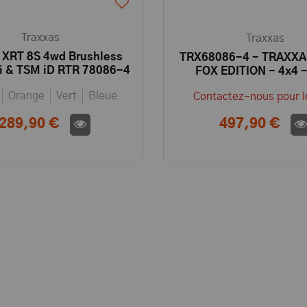
Traxxas
Traxxas
 XRT 8S 4wd Brushless
TRX68086-4 - TRAXXA
i & TSM iD RTR 78086-4
FOX EDITION - 4x4 -
BRUSHLESS - TSM - WI
Orange
Vert
Bleue
Contactez-nous pour le
iD
289,90 €
497,90 €