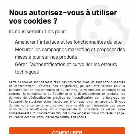
Livraison offerte dès 99€ d'achats*
Nous autorisez-vous à utiliser
vos cookies ?
NOUVEAUTÉS
PROMOTIONS
Ils nous seront utiles pour :
Améliorer l'interface et les fonctionnalités du site
0
Mesurer les campagnes marketing et proposer des
mises à jour sur nos produits
Accueil
>
ACCESSOIRES
>
CABLES / PRISES / CORDONS
>
G Force
Gérer l'authentification et surveiller les erreurs
>
CHAPE ACIER M2.5 S5- GFORCE
techniques
Certains cookies sont nécessaires à des fins techniques, ils sont donc dispensés
de consentement. D'autres, non obligatoires, peuvent être utilisés pour la
personnalisation des annonces et du contenu, la mesure des annonces et du
contenu, la connaissance de l'audience et le développement de produits, les
données de géolocalisation précises et l'identification par le balayage de
l'appareil, le stockage et/ou l'accès aux informations sur un appareil. Si vous
donnez votre consentement, celui-ci sera valable sur l’ensemble des sous-
domaines de RC-Passion. Vous disposez de la possibilité de retirer votre
consentement à tout moment en cliquant sur le widget en bas à droite de la page.
Pour en savoir plus, consulter notre politique de cookie.
CONFIGURER