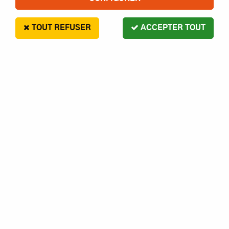
TOUT REFUSER
ACCEPTER TOUT
G Force
CHAPE ACIER M2.5 S5- GFORCE
4
,
00
€
Paiement en 4x sans frais disponible avec Paypal
CHAPE ACIER M2.5 S5- GFORCE
Réf. :
1230000003261
AJOUTER AU PANIER