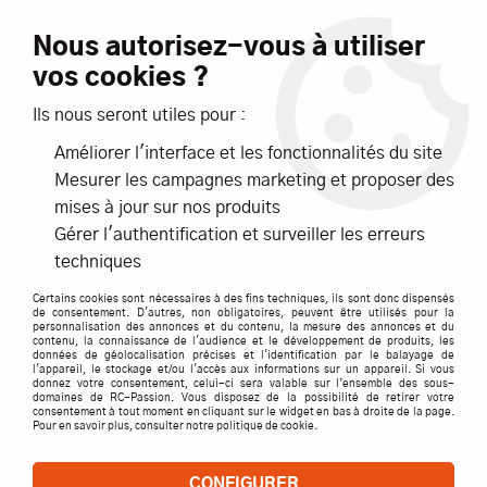
Livraison offerte dès 99€ d'achats*
Nous autorisez-vous à utiliser
vos cookies ?
NOUVEAUTÉS
PROMOTIONS
Ils nous seront utiles pour :
Améliorer l'interface et les fonctionnalités du site
0
Mesurer les campagnes marketing et proposer des
mises à jour sur nos produits
Accueil
>
ACCESSOIRES
>
CARISMA Set pignon et axe GT14B
Gérer l'authentification et surveiller les erreurs
techniques
Certains cookies sont nécessaires à des fins techniques, ils sont donc dispensés
de consentement. D'autres, non obligatoires, peuvent être utilisés pour la
personnalisation des annonces et du contenu, la mesure des annonces et du
contenu, la connaissance de l'audience et le développement de produits, les
données de géolocalisation précises et l'identification par le balayage de
l'appareil, le stockage et/ou l'accès aux informations sur un appareil. Si vous
donnez votre consentement, celui-ci sera valable sur l’ensemble des sous-
domaines de RC-Passion. Vous disposez de la possibilité de retirer votre
consentement à tout moment en cliquant sur le widget en bas à droite de la page.
Pour en savoir plus, consulter notre politique de cookie.
CONFIGURER