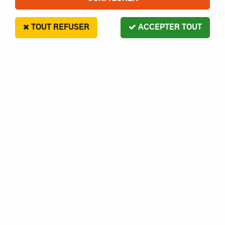
TOUT REFUSER
ACCEPTER TOUT
CARISMA SET PIGNON ET AXE
GT14B
23
,
90
€
Paiement en 4x sans frais disponible avec Paypal
CARISMA Set pignon et axe GT14B