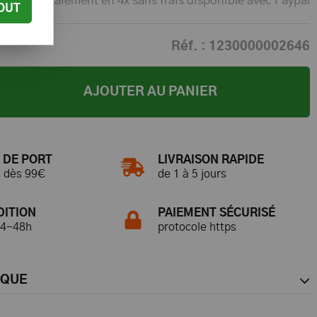
Paiement en 4x sans frais disponible avec Paypal
OUT
Réf. :
1230000002646
AJOUTER AU PANIER
 DE PORT
LIVRAISON RAPIDE
s dès 99€
de 1 à 5 jours
DITION
PAIEMENT SÉCURISÉ
24-48h
protocole https
RQUE