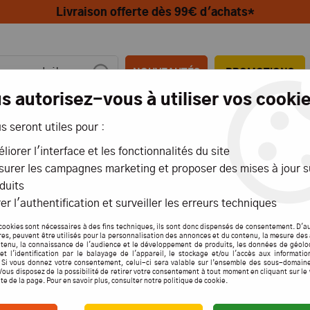
Livraison offerte dès 99€ d'achats*
NOUVEAUTÉS
PROMOTIONS
s autorisez-vous à utiliser vos cookie
us seront utiles pour :
MIONS
AÉRIENS
MARITIMES
liorer l'interface et les fonctionnalités du site
urer les campagnes marketing et proposer des mises à jour s
E SIL. 20AWG 196 BRINS 1M- GFORCE
duits
G Force
er l'authentification et surveiller les erreurs techniques
CABLE
cookies sont nécessaires à des fins techniques, ils sont donc dispensés de consentement. D'a
res, peuvent être utilisés pour la personnalisation des annonces et du contenu, la mesure de
tenu, la connaissance de l'audience et le développement de produits, les données de géolo
1M- 
et l'identification par le balayage de l'appareil, le stockage et/ou l'accès aux informati
. Si vous donnez votre consentement, celui-ci sera valable sur l’ensemble des sous-domain
Vous disposez de la possibilité de retirer votre consentement à tout moment en cliquant sur le
ite de la page. Pour en savoir plus, consulter notre politique de cookie.