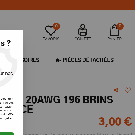
0
0
FAVORIS
COMPTE
PANIER
s ?
ACCESSOIRES
PIÈCES DÉTACHÉES
ur nos
 SIL. 20AWG 196 BRINS
utres, non
s annonces
calisation
GFORCE
ons sur un
es de RC-
 widget en
3
,
00
€