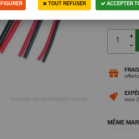
FIGURER
TOUT REFUSER
ACCEPTER T
FRAIS
offert
EXPÉ
sous 
MÊME MA