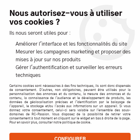
Livraison offerte dès 99€ d'achats*
Nous autorisez-vous à utiliser
vos cookies ?
NOUVEAUTÉS
PROMOTIONS
Ils nous seront utiles pour :
Améliorer l'interface et les fonctionnalités du site
0
Mesurer les campagnes marketing et proposer des
mises à jour sur nos produits
Accueil
>
ACCESSOIRES
>
CABLES / PRISES / CORDONS
>
Gérer l'authentification et surveiller les erreurs
CONNECTIQUES / PRISES
>
Cable écolage FF9 (9C) - Futaba
techniques
Certains cookies sont nécessaires à des fins techniques, ils sont donc dispensés
de consentement. D'autres, non obligatoires, peuvent être utilisés pour la
personnalisation des annonces et du contenu, la mesure des annonces et du
contenu, la connaissance de l'audience et le développement de produits, les
données de géolocalisation précises et l'identification par le balayage de
l'appareil, le stockage et/ou l'accès aux informations sur un appareil. Si vous
donnez votre consentement, celui-ci sera valable sur l’ensemble des sous-
domaines de RC-Passion. Vous disposez de la possibilité de retirer votre
consentement à tout moment en cliquant sur le widget en bas à droite de la page.
Pour en savoir plus, consulter notre politique de cookie.
CONFIGURER