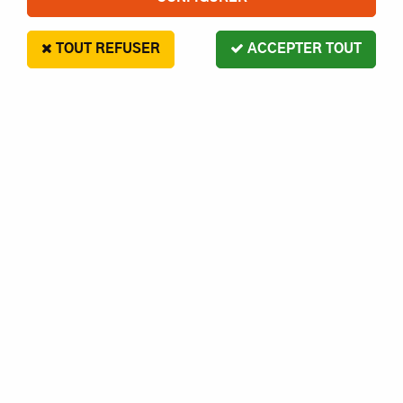
TOUT REFUSER
ACCEPTER TOUT
CABLE ÉCOLAGE FF9 (9C) -
FUTABA
11
,
90
€
Paiement en 4x sans frais disponible avec Paypal
Cable écolage FF9 (9C) - Futaba
Réf. :
5234567900885
Contactez-nous pour le délai