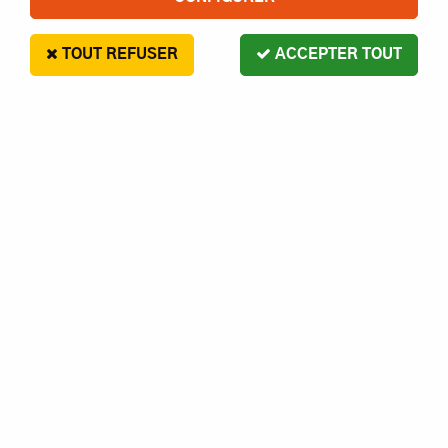
TOUT REFUSER
ACCEPTER TOUT
LRP
ACCU LIPO RX 2500MHA 7.4V
FORMAT ÉTROIT MBX7/MBX8 -
LRP - 2700430351
33
,
00
€
Paiement en 4x sans frais disponible avec Paypal