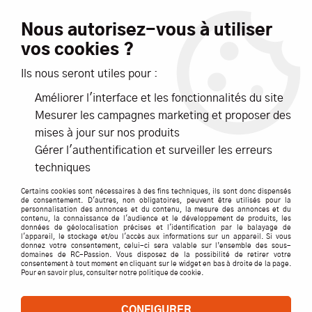
Livraison offerte dès 99€ d'achats*
Nous autorisez-vous à utiliser
vos cookies ?
NOUVEAUTÉS
PROMOTIONS
Ils nous seront utiles pour :
Améliorer l'interface et les fonctionnalités du site
0
Mesurer les campagnes marketing et proposer des
mises à jour sur nos produits
Accueil
>
ACCESSOIRES
>
BATTERIES
>
LIPO BATTERIE ACCUS
>
Gérer l'authentification et surveiller les erreurs
Réception RX
>
Accu lipo RX 2500mhA 7.4v format étroit
techniques
MBX7/MBX8 - LRP - 2700430351
Certains cookies sont nécessaires à des fins techniques, ils sont donc dispensés
de consentement. D'autres, non obligatoires, peuvent être utilisés pour la
personnalisation des annonces et du contenu, la mesure des annonces et du
contenu, la connaissance de l'audience et le développement de produits, les
données de géolocalisation précises et l'identification par le balayage de
l'appareil, le stockage et/ou l'accès aux informations sur un appareil. Si vous
donnez votre consentement, celui-ci sera valable sur l’ensemble des sous-
domaines de RC-Passion. Vous disposez de la possibilité de retirer votre
consentement à tout moment en cliquant sur le widget en bas à droite de la page.
Pour en savoir plus, consulter notre politique de cookie.
CONFIGURER