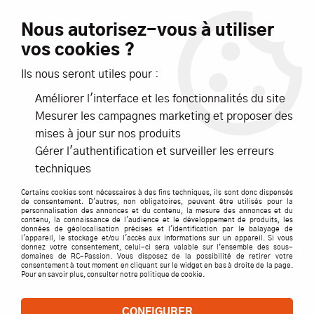
Livraison offerte dès 99€ d'achats*
Nous autorisez-vous à utiliser
vos cookies ?
NOUVEAUTÉS
PROMOTIONS
Ils nous seront utiles pour :
Améliorer l'interface et les fonctionnalités du site
0
Mesurer les campagnes marketing et proposer des
mises à jour sur nos produits
Accueil
>
ACCESSOIRES
>
BATTERIES
>
LIPO BATTERIE ACCUS
>
Gérer l'authentification et surveiller les erreurs
2S
>
Accu LIPO pour appareil radiocommandé Accu LiPo Black
techniques
Lithium 1500mAh 45C 2S z03l9150320
Certains cookies sont nécessaires à des fins techniques, ils sont donc dispensés
de consentement. D'autres, non obligatoires, peuvent être utilisés pour la
personnalisation des annonces et du contenu, la mesure des annonces et du
contenu, la connaissance de l'audience et le développement de produits, les
données de géolocalisation précises et l'identification par le balayage de
l'appareil, le stockage et/ou l'accès aux informations sur un appareil. Si vous
donnez votre consentement, celui-ci sera valable sur l’ensemble des sous-
domaines de RC-Passion. Vous disposez de la possibilité de retirer votre
consentement à tout moment en cliquant sur le widget en bas à droite de la page.
Pour en savoir plus, consulter notre politique de cookie.
CONFIGURER