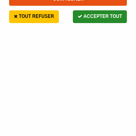
TOUT REFUSER
ACCEPTER TOUT
A2Pro
ACCU LIPO POUR APPAREIL
RADIOCOMMANDÉ ACCU LIPO
BLACK LITHIUM 1500MAH 45C 2S
Z03L9150320
18
,
45
€